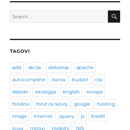
SE
Search
for:
TAGOVI
adsl
akcije
aleksinac
apache
autocomplete
berza
budzet
css
debian
ekologija
english
evropa
fondovi
fond za razvoj
google
hosting
image
internet
jquery
js
Kredit
linux
mitovi
mobilni
NIS