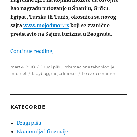
kao nagradu putovanje u Španiju, Grčku,
Egipat, Tursku ili Tunis, okosnica su novog
sajta
www.mojodmor.rs
koji se zvanično
predstavio na Sajmu turizma u Beogradu.
“mojodmor.rs”
Continue reading
Posted
Categories
mart 4, 2010
Drugi pišu
,
Informacione tehnologije
,
on
Tags
on
Internet
ladybug
,
mojodmor.rs
Leave a comment
mojodmor
KATEGORIJE
Drugi pišu
Ekonomija i finansije