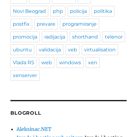
Novi Beograd
php
policija
politika
postfix
prevare
programiranje
promocija
radijacija
shorthand
telenor
ubuntu
validacija
veb
virtualisation
Vlada RS
web
windows
xen
xenserver
BLOGROLL
Aleksinac.NET