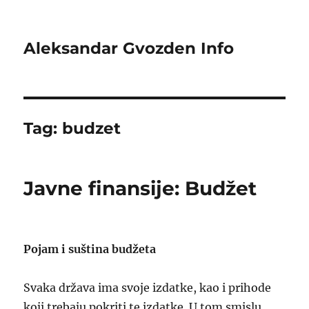
Aleksandar Gvozden Info
Tag:
budzet
Javne finansije: Budžet
Pojam i suština budžeta
Svaka država ima svoje izdatke, kao i prihode
koji trebaju pokriti te izdatke. U tom smislu