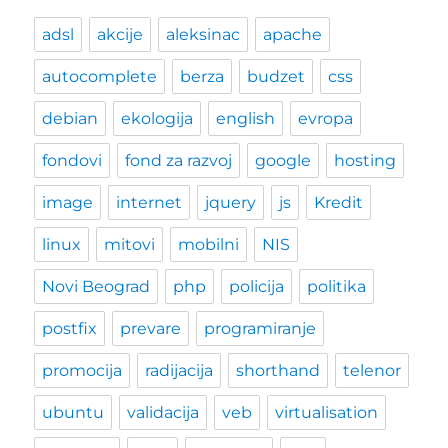
adsl
akcije
aleksinac
apache
autocomplete
berza
budzet
css
debian
ekologija
english
evropa
fondovi
fond za razvoj
google
hosting
image
internet
jquery
js
Kredit
linux
mitovi
mobilni
NIS
Novi Beograd
php
policija
politika
postfix
prevare
programiranje
promocija
radijacija
shorthand
telenor
ubuntu
validacija
veb
virtualisation