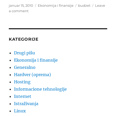
Posted
Categories
Tags
januar 15, 2010
Ekonomija i finansije
budzet
Leave
on
on
a comment
Primanja
budžeta
manja
prema
2008.
KATEGORIJE
Drugi pišu
Ekonomija i finansije
Generalno
Hardver (oprema)
Hosting
Informacione tehnologije
Internet
Istraživanja
Linux