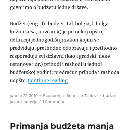
govorimo o budžetu jedne države.
Budžet (eng., fr. budget, tal. bolgia, l. bulga
kožna kesa, novčanik) je po nekoj opštoj
definiciji jednogodišnji zakon kojim se
predviđaju, prethodno odobravaju i prethodno
raspoređuju svi državni (kao i gradski, neke
ustanove i dr.) prihodi i rashodi u jednoj
budžetskoj godini; predračun prihoda i rashoda
“Javne finansije: Budžet”
uopšte.
Continue reading
Posted
Categories
Tags
januar 22, 2010
Ekonomija i finansije
,
Radovi
budzet
,
on
on
javne finansije
1 Comment
Javne
finansije:
Budžet
Primanja budžeta manja