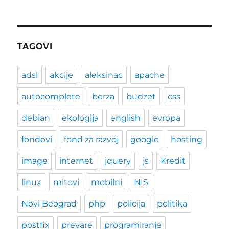
TAGOVI
adsl
akcije
aleksinac
apache
autocomplete
berza
budzet
css
debian
ekologija
english
evropa
fondovi
fond za razvoj
google
hosting
image
internet
jquery
js
Kredit
linux
mitovi
mobilni
NIS
Novi Beograd
php
policija
politika
postfix
prevare
programiranje