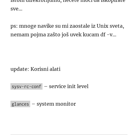
istom direktorijumu, nećete moći da iskopirate
sve…
ps: mnoge navike su mi zaostale iz Unix sveta,
nemam pojma zašto još uvek kucam df -v…
update: Korisni alati
– service init level
sysv-rc-conf
– system monitor
glances