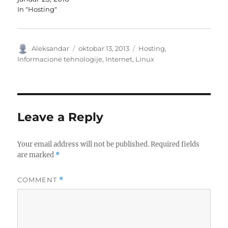
In "Hosting"
Author
Posted
Categories
Aleksandar
oktobar 13, 2013
Hosting
,
on
Informacione tehnologije
,
Internet
,
Linux
Leave a Reply
Your email address will not be published.
Required fields
are marked
*
COMMENT
*