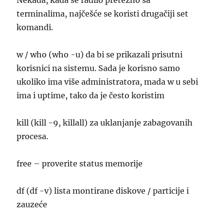
Nekada, kada se radilo pretežno sa
terminalima, najčešće se koristi drugačiji set
komandi.
w / who (who -u) da bi se prikazali prisutni
korisnici na sistemu. Sada je korisno samo
ukoliko ima više administratora, mada w u sebi
ima i uptime, tako da je često koristim
kill (kill -9, killall) za uklanjanje zabagovanih
procesa.
free – proverite status memorije
df (df -v) lista montirane diskove / particije i
zauzeće