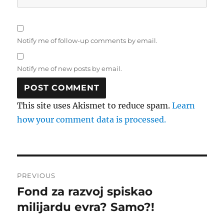
Notify me of follow-up comments by email.
Notify me of new posts by email.
This site uses Akismet to reduce spam.
Learn
how your comment data is processed.
Post
PREVIOUS
navigation
Fond za razvoj spiskao
Previous
post:
milijardu evra? Samo?!