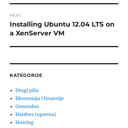
NEXT
Installing Ubuntu 12.04 LTS on
Next
post:
a XenServer VM
KATEGORIJE
Drugi pišu
Ekonomija i finansije
Generalno
Hardver (oprema)
Hosting