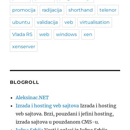
promocija
radijacija
shorthand
telenor
ubuntu
validacija
veb
virtualisation
Vlada RS
web
windows
xen
xenserver
BLOGROLL
Aleksinac.NET
Izrada i hosting veb sajtova
Izrada i hosting
veb sajtova. Brzi, pouzdani i jefini hosting,
izrada sajtova u pouzdanom CMS-u.
Južna Srbija
Vesti i oglasi iz Južne Srbije