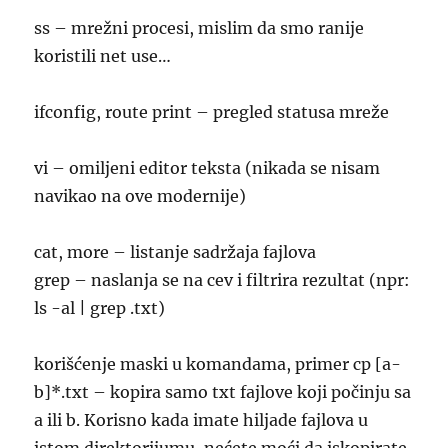
ss – mrežni procesi, mislim da smo ranije
koristili net use…
ifconfig, route print – pregled statusa mreže
vi – omiljeni editor teksta (nikada se nisam
navikao na ove modernije)
cat, more – listanje sadržaja fajlova
grep – naslanja se na cev i filtrira rezultat (npr:
ls -al | grep .txt)
korišćenje maski u komandama, primer cp [a-
b]*.txt – kopira samo txt fajlove koji počinju sa
a ili b. Korisno kada imate hiljade fajlova u