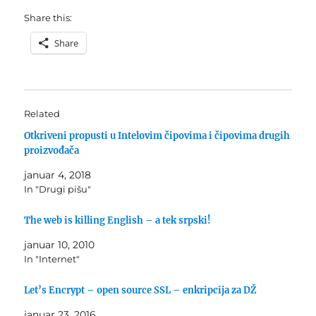
Share this:
Share
Related
Otkriveni propusti u Intelovim čipovima i čipovima drugih
proizvođača
januar 4, 2018
In "Drugi pišu"
The web is killing English – a tek srpski!
januar 10, 2010
In "Internet"
Let’s Encrypt – open source SSL – enkripcija za DŽ
januar 23, 2016