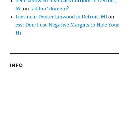
beef sandwich near Cass Corridor in Detroit,
MI
on
‘addon’ domeni?
fries near Dexter Linwood in Detroit, MI
on
css: Don’t use Negative Margins to Hide Your
H1
INFO