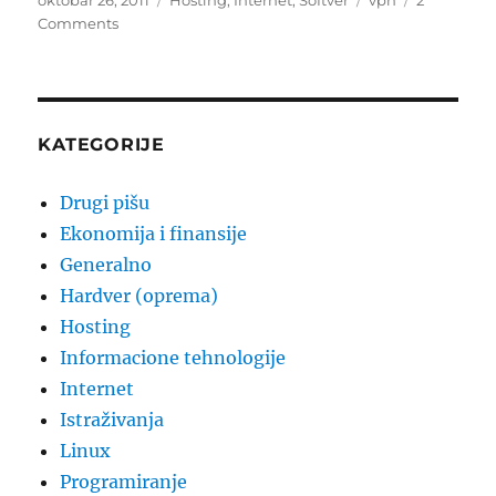
oktobar 26, 2011
Hosting
,
Internet
,
Softver
vpn
2
on
on
Comments
Kopiranje
VPN
konekcije
Windows
7
KATEGORIJE
Drugi pišu
Ekonomija i finansije
Generalno
Hardver (oprema)
Hosting
Informacione tehnologije
Internet
Istraživanja
Linux
Programiranje