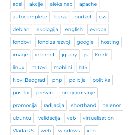
adsl
akcije
aleksinac
apache
autocomplete
berza
budzet
css
debian
ekologija
english
evropa
fondovi
fond za razvoj
google
hosting
image
internet
jquery
js
Kredit
linux
mitovi
mobilni
NIS
Novi Beograd
php
policija
politika
postfix
prevare
programiranje
promocija
radijacija
shorthand
telenor
ubuntu
validacija
veb
virtualisation
Vlada RS
web
windows
xen