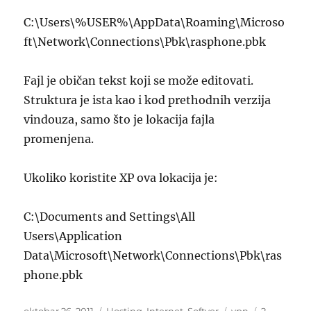
C:\Users\%USER%\AppData\Roaming\Microso
ft\Network\Connections\Pbk\rasphone.pbk
Fajl je običan tekst koji se može editovati.
Struktura je ista kao i kod prethodnih verzija
vindouza, samo što je lokacija fajla
promenjena.
Ukoliko koristite XP ova lokacija je:
C:\Documents and Settings\All
Users\Application
Data\Microsoft\Network\Connections\Pbk\ras
phone.pbk
Posted
Categories
Tags