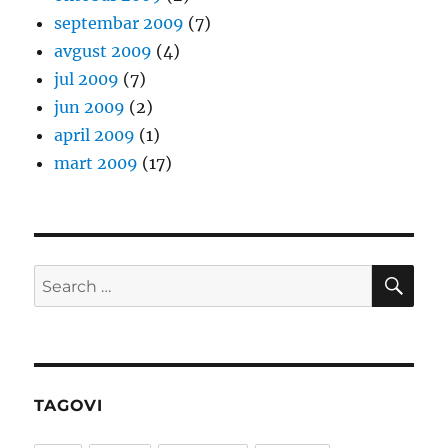
septembar 2009
(7)
avgust 2009
(4)
jul 2009
(7)
jun 2009
(2)
april 2009
(1)
mart 2009
(17)
SE
Search
for:
TAGOVI